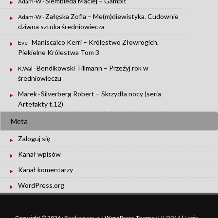
Siembieda Maciej – Gambit
Adam-W
-
Załęska Zofia – Me(m)diewistyka. Cudownie
Adam-W
-
dziwna sztuka średniowiecza
Maniscalco Kerri – Królestwo Złowrogich.
Eve
-
Piekielne Królestwa Tom 3
Bendikowski Tillmann – Przeżyj rok w
K.Wal
-
średniowieczu
Marek
Silverberg Robert – Skrzydła nocy (seria
-
Artefakty t.12)
Meta
Zaloguj się
Kanał wpisów
Kanał komentarzy
WordPress.org
Copyright © 2026 :
Bookeaters.pl
|
WordPress Theme :
UU2014
|
Login