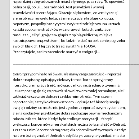
najbardziej zdegradowanych miast słynnego pasa rdzy. To opowieść
pełna pasji, bólu i… bezradności. Jest prawdziwa i w swej
prawdziwości przerażająca. Okazuje się bowiem, że w mitycznej
ziemi obiecanej wielu ludzi, są miejsca gdzie króluje korupcja,
nepotyzm, pospolity bandytyzm i zwykłe złodziejstwo. Na kartach
książki spotkamy strażaków w dziurawych butach, znikające
fundusze, „elity” grające w głupka z opinią publiczną, miejską
kostnicę zawaloną zwłokami, bo ludzi nie stać na opłacenie pogrzebu
swoich bliskich. Hej czy to trzeci świat? Nie, to USA.
Przeczytajcie, zanim zaczniecie marzyć o emigracji…
________________________________________________________________________________
Detroit
przypominało mi
Światu nie mamy czego zazdrościć
– reportaż
dobrze napisany, opisujący ciekawy temat i bardzo przyjemny
literacko, ale mający treść, mówiąc delikatnie, średnio przyjemną.
LeDuff posługuje się co prawda słownictwem mniej formalnym, ale i
tak książkę czyta się dobrze i szybko mimo treści. Tym razem
reporter nie jest tylko obserwatorem – opisuje też historię swoją i
swojej rodziny, co może nie jest zgodne z reportażowym dystansem,
ale na osobistym przykładzie dobrze pokazuje pewne mechanizmy
miasta. Miasta, które kiedyś było stolicą motoryzacji – fabryki
większości koncernów amerykańskich można było znaleźć w Detroit,
a razem z nimi dobrze płatną pracę dla robotników fizycznych. Kredyt
na dom też się znalazł. Jednak kiedy fabryki zaczynały znikać, miasto