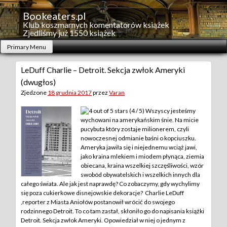
Skip
to
Bookeaters.pl
content
Klub koszmarnych komentatorów książek
Zjedliśmy już 1550 książek
Primary Menu
LeDuff Charlie – Detroit. Sekcja zwłok Ameryki
(dwugłos)
Zjedzone
18 grudnia 2017
przez
Varan
(4 / 5) Wszyscy jesteśmy
wychowani na amerykańskim śnie. Na micie
pucybuta który zostaje milionerem, czyli
nowoczesnej odmianie baśni o kopciuszku.
Ameryka jawiła się i niejednemu wciąż jawi,
jako kraina mlekiem i miodem płynąca, ziemia
obiecana, kraina wszelkiej szczęśliwości, wzór
swobód obywatelskich i wszelkich innych dla
całego świata. Ale jak jest naprawdę? Co zobaczymy, gdy wychylimy
się poza cukierkowe disnejowskie dekoracje?
Charlie LeDuff
,reporter z Miasta Aniołów postanowił wrócić do swojego
rodzinnego Detroit. To co tam zastał, skłoniło go do napisania książki
Detroit. Sekcja zwłok Ameryki. Opowiedział w niej o jednym z