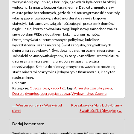
zaczynało się wyludniać, a korupcja jego władz była coraz bardziej
widoczna. I z miasta bogatej klasy średniej Detroit zmieniło się w
miasto pełne bezrobotnych, gdzie dzieci muszą przynosić do szkoły
własny papier toaletowy, a ilość morderstw zawyża krajowe
statystyki, tak samo zresztą jak ilość zajętych przez bank domów. I
nagle ludzie, którzy co dwa lata mogli kupić nowy samochód znaleźli
się w polskim PRL’u z dodatkiem kokainy, broni i gangów.
Dostajemy świat skorumpowanych polityków, ludzi bez
wykształcenia i szans na pracę. Świat zabójstw, przypadkowych
śmierci i przedawkowań. Świat bez nadziei, mroczny i nieprzyjemny.
Tak daleki od
amerykańskiego snu
jak to tylko możliwe. Jest to lektura
depresyjna i nieprzyjemna, ale dobrze napisana, ważna i
otrzeźwiająca. Skłania do nieprzyjemnych rozważań: co może się
stać z miastami opartymi na jednym typie finansowania, kiedy ten
nagle zniknie.
Polecam.
Kategorie:
Obyczajowa
,
Reportaż
. Tagi:
Ameryka czasu kryzysu
,
Detroit
,
dwugłos
,
segregacja rasowa
,
Wydawnictwo Czarne
.
Post
←
Westerson Jeri – Wąż wśród
Kossakowska Maja Lidia- Bramy
cierni
Światłości T.1 (dwugłos)
→
navigation
Dodaj komentarz
Twój adres e-mail nie zostanie opublikowany.
Wymagane pola są