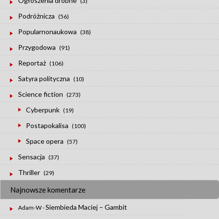
Ogłoszenia drobne
(3)
Podróżnicza
(56)
Popularnonaukowa
(38)
Przygodowa
(91)
Reportaż
(106)
Satyra polityczna
(10)
Science fiction
(273)
Cyberpunk
(19)
Postapokalisa
(100)
Space opera
(57)
Sensacja
(37)
Thriller
(29)
Najnowsze komentarze
Siembieda Maciej – Gambit
Adam-W
-