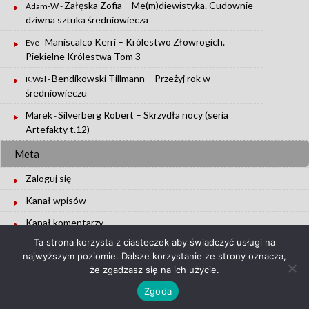
Załęska Zofia – Me(m)diewistyka. Cudownie
Adam-W
-
dziwna sztuka średniowiecza
Maniscalco Kerri – Królestwo Złowrogich.
Eve
-
Piekielne Królestwa Tom 3
Bendikowski Tillmann – Przeżyj rok w
K.Wal
-
średniowieczu
Marek
Silverberg Robert – Skrzydła nocy (seria
-
Artefakty t.12)
Meta
Zaloguj się
Kanał wpisów
Kanał komentarzy
Ta strona korzysta z ciasteczek aby świadczyć usługi na
WordPress.org
najwyższym poziomie. Dalsze korzystanie ze strony oznacza,
że zgadzasz się na ich użycie.
Zgoda
Copyright © 2026 :
Bookeaters.pl
|
WordPress Theme :
UU2014
|
Login