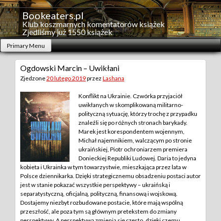
Skip
to
Bookeaters.pl
content
Klub koszmarnych komentatorów książek
Zjedliśmy już 1550 książek
Primary Menu
Ogdowski Marcin – Uwikłani
Zjedzone
20 lutego 2019
przez
Lashana
Konflikt na Ukrainie. Czwórka przyjaciół
uwikłanych w skomplikowaną militarno-
polityczną sytuację, którzy trochę z przypadku
znaleźli się po różnych stronach barykady.
Marek jest korespondentem wojennym,
Michał najemnikiem, walczącym po stronie
ukraińskiej, Piotr ochroniarzem premiera
Donieckiej Republiki Ludowej. Daria to jedyna
kobieta i Ukrainka w tym towarzystwie, mieszkająca przez lata w
Polsce dziennikarka. Dzięki strategicznemu obsadzeniu postaci autor
jest w stanie pokazać wszystkie perspektywy – ukraińską i
separatystyczną, oficjalną, polityczną, finansową i wojskową.
Dostajemy niezbyt rozbudowane postacie, które mają wspólną
przeszłość, ale poza tym są głównym pretekstem do zmiany
perspektywy. A perspektywa zmienia się często, dzięki czemu