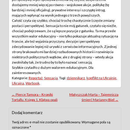
dostajemy mniej więcej po równo – wojskowe akcje, politykę (tę
bardziej i mniej oficjalną), prywatne interesy i szczyptę intryg,
mających wpłynąć na wynik jednego z trzech powyższych.
Całość czyta się szybko, chociaż trochę chaotycznie (częste zmiany
postaci i perspektyw). Sensacja to nie mój gatunek, czytało się nieźle,
chociaż podejrzewam, że są lepsze pozycje z gatunku. Ta ma przede
wszystkim walor edukacyjny – nie tylko pokazuje aktualną sytuację na
froncie, ale też wyjaśnia przyczyny, decyzje i perspektywy
zdecydowanie lepiej niż urywki z serwisów informacyjnych. Z jednej
strony brakowało mi bardziej rozbudowanych historii i rozwinięcia
niektórych politycznych wątków, ale z drugiej strony – wtedy akcja
zwolniłaby tak, że trudno by to było nazwać sensacją.
Szybkie czytadło z dużym walorem edukacyjnym. Dla
zainteresowanych.
Kategorie:
Reportaż
,
Sensacja
. Tagi:
dziennikarz
,
konflikt na Ukrainie
,
Ukraina
,
Warbook
.
Post
←
Pierce Tamora – Kroniki
Matyszczak Marta – Tajemnicza
Tortallu. Księga 1. Klątwa opali
śmierć Marianny Biel
→
navigation
Dodaj komentarz
Twój adres e-mail nie zostanie opublikowany.
Wymagane pola są
oznaczone
*