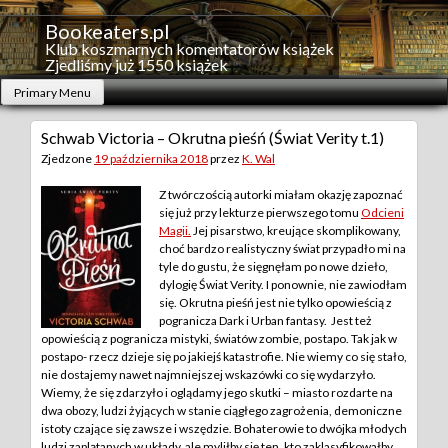
Skip
to
Bookeaters.pl
content
Klub koszmarnych komentatorów książek
Zjedliśmy już 1550 książek
Primary Menu
Schwab Victoria – Okrutna pieśń (Świat Verity t.1)
Zjedzone
19 października 2018
przez
K. Wal
Z twórczością autorki miałam okazję zapoznać
się już przy lekturze pierwszego tomu
Odcieni
Magii.
Jej pisarstwo, kreujące skomplikowany,
choć bardzo realistyczny świat przypadło mi na
tyle do gustu, że sięgnęłam po nowe dzieło,
dylogię Świat Verity. I ponownie, nie zawiodłam
się.
Okrutna pieśń jest nie tylko opowieścią z
pogranicza Dark i Urban fantasy. Jest też
opowieścią z pogranicza mistyki, światów zombie, postapo. Tak jak w
postapo- rzecz dzieje się po jakiejś katastrofie. Nie wiemy co się stało,
nie dostajemy nawet najmniejszej wskazówki co się wydarzyło.
Wiemy, że się zdarzyło i oglądamy jego skutki – miasto rozdarte na
dwa obozy, ludzi żyjących w stanie ciągłego zagrożenia, demoniczne
istoty czające się zawsze i wszędzie. Bohaterowie to dwójka młodych
ludzi zaplątanych w układy, ale myliłby się ten, kto zaklasyfikowałby