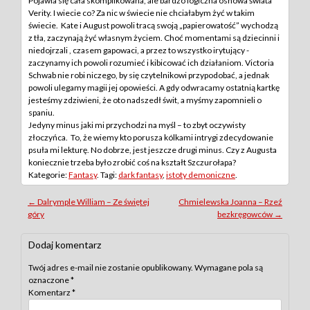
Pojawia się cała skomplikowana, ale bardzo logiczna osnowa świata
Verity. I wiecie co? Za nic w świecie nie chciałabym żyć w takim
świecie. Kate i August powoli tracą swoją „papierowatość” wychodzą
z tła, zaczynają żyć własnym życiem. Choć momentami są dziecinni i
niedojrzali , czasem gapowaci, a przez to wszystko irytujący -
zaczynamy ich powoli rozumieć i kibicować ich działaniom. Victoria
Schwab nie robi niczego, by się czytelnikowi przypodobać, a jednak
powoli ulegamy magii jej opowieści. A gdy odwracamy ostatnią kartkę
jesteśmy zdziwieni, że oto nadszedł świt, a myśmy zapomnieli o
spaniu.
Jedyny minus jaki mi przychodzi na myśl – to zbyt oczywisty
złoczyńca. To, że wiemy kto porusza kólkami intrygi zdecydowanie
psuła mi lekturę. No dobrze, jest jeszcze drugi minus. Czy z Augusta
koniecznie trzeba było zrobić coś na kształt Szczurołapa?
Kategorie:
Fantasy
. Tagi:
dark fantasy
,
istoty demoniczne
.
Post
←
Dalrymple William – Ze świętej
Chmielewska Joanna – Rzeź
góry
bezkręgowców
→
navigation
Dodaj komentarz
Twój adres e-mail nie zostanie opublikowany.
Wymagane pola są
oznaczone
*
Komentarz
*