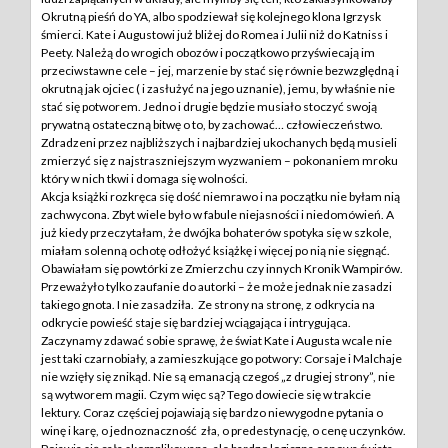
Okrutną pieśń do YA, albo spodziewał się kolejnego klona Igrzysk
śmierci. Kate i Augustowi już bliżej do Romea i Julii niż do Katniss i
Peety. Należą do wrogich obozów i początkowo przyświecają im
przeciwstawne cele – jej, marzenie by stać się równie bezwzględną i
okrutną jak ojciec ( i zasłużyć na jego uznanie), jemu, by właśnie nie
stać się potworem. Jedno i drugie będzie musiało stoczyć swoją
prywatną ostateczną bitwę o to, by zachować… człowieczeństwo.
Zdradzeni przez najbliższych i najbardziej ukochanych będą musieli
zmierzyć się z najstraszniejszym wyzwaniem – pokonaniem mroku
który w nich tkwi i domaga się wolności.
Akcja książki rozkręca się dość niemrawo i na początku nie byłam nią
zachwycona. Zbyt wiele było w fabule niejasności i niedomówień. A
już kiedy przeczytałam, że dwójka bohaterów spotyka się w szkole,
miałam solenną ochotę odłożyć książkę i więcej po nią nie sięgnąć.
Obawiałam się powtórki ze Zmierzchu czy innych Kronik Wampirów.
Przeważyło tylko zaufanie do autorki – że może jednak nie zasadzi
takiego gnota. I nie zasadziła. Ze strony na stronę, z odkrycia na
odkrycie powieść staje się bardziej wciągająca i intrygująca.
Zaczynamy zdawać sobie sprawę, że świat Kate i Augusta wcale nie
jest taki czarnobiały, a zamieszkujące go potwory: Corsaje i Malchaje
nie wzięły się znikąd. Nie są emanacją czegoś „z drugiej strony”, nie
są wytworem magii. Czym więc są? Tego dowiecie się w trakcie
lektury. Coraz częściej pojawiają się bardzo niewygodne pytania o
winę i karę, o jednoznaczność zła, o predestynację, o cenę uczynków.