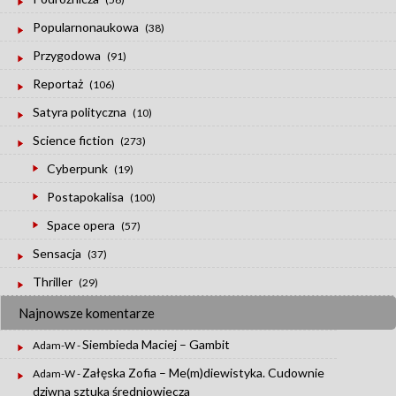
Popularnonaukowa
(38)
Przygodowa
(91)
Reportaż
(106)
Satyra polityczna
(10)
Science fiction
(273)
Cyberpunk
(19)
Postapokalisa
(100)
Space opera
(57)
Sensacja
(37)
Thriller
(29)
Najnowsze komentarze
Siembieda Maciej – Gambit
Adam-W
-
Załęska Zofia – Me(m)diewistyka. Cudownie
Adam-W
-
dziwna sztuka średniowiecza