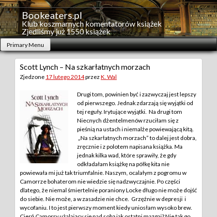
Skip
to
Bookeaters.pl
content
Klub koszmarnych komentatorów książek
Zjedliśmy już 1550 książek
Primary Menu
Scott Lynch – Na szkarłatnych morzach
Zjedzone
17 lutego 2014
przez
K. Wal
Drugi tom, powinien być i zazwyczaj jest lepszy
od pierwszego. Jednak zdarzają się wyjątki od
tej reguły. Irytujące wyjątki. Na drugi tom
Niecnych dżentelmenów rzuciłam się z
pieśnią na ustach i niemalże powiewającą kitą.
„Na szkarłatnych morzach” to dalej jest dobra,
zręcznie i z polotem napisana książka. Ma
jednak kilka wad, które sprawiły, że gdy
odkładałam książkę na półkę kita nie
powiewała mi już tak triumfalnie.
Naszym, ocalałym z pogromu w
Camorrze bohaterom nie wiedzie się nadzwyczajnie. Po części
dlatego, że niemal śmiertelnie poraniony Locke długo nie może dojść
do siebie. Nie może, a w zasadzie nie chce. Grzęźnie w depresji i
wycofaniu. I to jest pierwszy moment kiedy uniosłam wysoko brew.
Cierń Camorry użalający się nad sobą jak ostatni mazgaj? Nie tak go