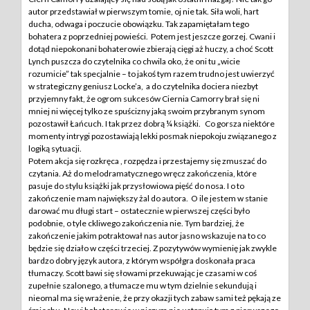
autor przedstawiał w pierwszym tomie, oj nie tak. Siła woli, hart
ducha, odwaga i poczucie obowiązku. Tak zapamiętałam tego
bohatera z poprzedniej powieści. Potem jest jeszcze gorzej. Cwani i
dotąd niepokonani bohaterowie zbierają cięgi aż huczy, a choć Scott
Lynch puszcza do czytelnika co chwila oko, że oni tu „wicie
rozumicie” tak specjalnie – to jakoś tym razem trudno jest uwierzyć
w strategiczny geniusz Locke’a, a do czytelnika dociera niezbyt
przyjemny fakt, że ogrom sukcesów Ciernia Camorry brał się ni
mniej ni więcej tylko ze spuścizny jaką swoim przybranym synom
pozostawił Łańcuch. I tak przez dobrą ¼ książki. Co gorsza niektóre
momenty intrygi pozostawiają lekki posmak niepokoju związanego z
logiką sytuacji.
Potem akcja się rozkręca , rozpędza i przestajemy się zmuszać do
czytania. Aż do melodramatycznego wręcz zakończenia, które
pasuje do stylu książki jak przysłowiowa pięść do nosa. I o to
zakończenie mam największy żal do autora. O ile jestem w stanie
darować mu długi start – ostatecznie w pierwszej części było
podobnie, o tyle ckliwego zakończenia nie. Tym bardziej, że
zakończenie jakim potraktował nas autor jasno wskazuje na to co
będzie się działo w części trzeciej. Z pozytywów wymienię jak zwykle
bardzo dobry język autora, z którym współgra doskonała praca
tłumaczy. Scott bawi się słowami przekuwając je czasami w coś
zupełnie szalonego, a tłumacze mu w tym dzielnie sekundują i
nieomal ma się wrażenie, że przy okazji tych zabaw sami też pękają ze