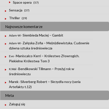
Space opera
(57)
Sensacja
(37)
Thriller
(29)
Najnowsze komentarze
Siembieda Maciej – Gambit
Adam-W
-
Załęska Zofia – Me(m)diewistyka. Cudownie
Adam-W
-
dziwna sztuka średniowiecza
Maniscalco Kerri – Królestwo Złowrogich.
Eve
-
Piekielne Królestwa Tom 3
Bendikowski Tillmann – Przeżyj rok w
K.Wal
-
średniowieczu
Marek
Silverberg Robert – Skrzydła nocy (seria
-
Artefakty t.12)
Meta
Zaloguj się