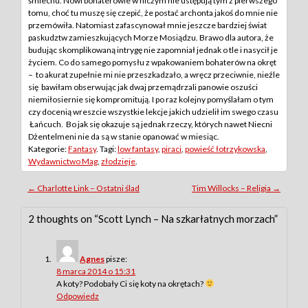
śmiechu. Nowi bohaterowie w niczym nie ustępują tym z pierwszego
tomu, choć tu muszę się czepić, że postać archonta jakoś do mnie nie
przemówiła. Natomiast zafascynował mnie jeszcze bardziej świat
paskudztw zamieszkujących Morze Mosiądzu. Brawo dla autora, że
budując skomplikowaną intrygę nie zapomniał jednak o tle i nasycił je
życiem. Co do samego pomysłu z wpakowaniem bohaterów na okręt
– to akurat zupełnie mi nie przeszkadzało, a wręcz przeciwnie, nieźle
się bawiłam obserwując jak dwaj przemądrzali panowie oszuści
niemiłosiernie się kompromitują. I po raz kolejny pomyślałam o tym
czy docenią wreszcie wszystkie lekcje jakich udzielił im swego czasu
Łańcuch. Bo jak się okazuje są jednak rzeczy, których nawet Niecni
Dżentelmeni nie da są w stanie opanować w miesiąc.
Kategorie:
Fantasy
. Tagi:
low fantasy
,
piraci
,
powieść łotrzykowska
,
Wydawnictwo Mag
,
złodzieje
.
Post
←
Charlotte Link – Ostatni ślad
Tim Willocks – Religia
→
navigation
2 thoughts on “
Scott Lynch – Na szkarłatnych morzach
”
Agnes
pisze:
8 marca 2014 o 15:31
A koty? Podobały Ci się koty na okrętach?
Odpowiedz