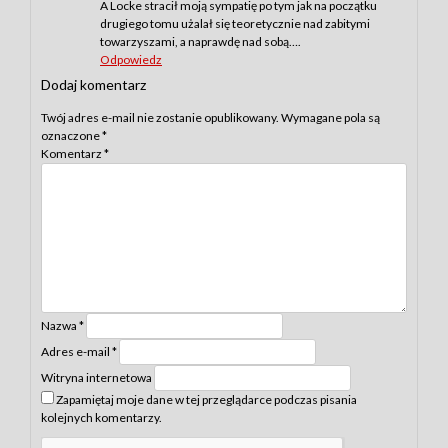
A Locke stracił moją sympatię po tym jak na początku
drugiego tomu użalał się teoretycznie nad zabitymi
towarzyszami, a naprawdę nad sobą….
Odpowiedz
Dodaj komentarz
Twój adres e-mail nie zostanie opublikowany.
Wymagane pola są
oznaczone
*
Komentarz
*
Nazwa
*
Adres e-mail
*
Witryna internetowa
Zapamiętaj moje dane w tej przeglądarce podczas pisania
kolejnych komentarzy.