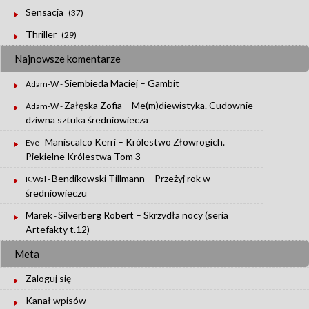
Sensacja
(37)
Thriller
(29)
Najnowsze komentarze
Siembieda Maciej – Gambit
Adam-W
-
Załęska Zofia – Me(m)diewistyka. Cudownie
Adam-W
-
dziwna sztuka średniowiecza
Maniscalco Kerri – Królestwo Złowrogich.
Eve
-
Piekielne Królestwa Tom 3
Bendikowski Tillmann – Przeżyj rok w
K.Wal
-
średniowieczu
Marek
Silverberg Robert – Skrzydła nocy (seria
-
Artefakty t.12)
Meta
Zaloguj się
Kanał wpisów