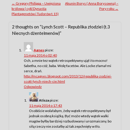
Post
←
Gregory Philippa – Uwięziona
Akunin Borys ( Anna Borysowna) –
królowa ( cykl Dynastia
Pory roku
→
navigation
Plantagenetów i Tudorów t.15)
2 thoughts on “
Lynch Scott – Republika złodziei (t.3
Niecnych dżentelmenów)
”
Agnes
pisze:
11 maja 2014 o 02:40
Och, a mnie tez wątek retrospektywny ujął i to mocno!
Sabetha, no cóż, baba. Wolę facetów. Ale Locke złamał mi
serce, drań.
http://mcagnes.blogspot.com/2013/12/republika-zodziei-
scott-lynch-niech-cie.html
Odpowiedz
Atisza
pisze:
11 maja 2014 o 17:43
Osobiście wolałabym, żeby wątek retrospektywny był
jednak osobną książką. Być może wtedy wątek walki
magów byłby bardziej rozbudowany i urozmaicony, bo
siłą rzeczy nie zostałby aż tak zepchnięty w tło.