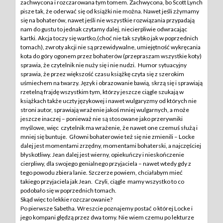
zachwycona i rozczarowana tym tomem. Zachwycona, bo Scott Lynch
pisze tak, że oderwać się od książki nie można. Nawet jeśli zżymamy
się na bohaterów, nawet jeśli nie wszystkie rozwiązania przypadają
nam do gustu to jednak czytamy dalej, niecierpliwie odwracając
kartki. Akcja toczy się wartko,(choć nie tak szybko jak w poprzednich
tomach), zwroty akcji nie są przewidywalne, umiejętność wykręcania
kota do góry ogonem przez bohaterów (przepraszam wszystkie koty)
sprawia, że czytelnik nie nuży się i nie nudzi. Humor sytuacyjny
sprawia, że przez większość czasu książkę czyta się z szerokim
uśmiechem na twarzy. Język i obrazowanie bawią, skrzą się i sprawiają
rzetelną frajdę wszystkim tym, którzy jeszcze ciągle szukają w
książkach także uczty językowej i nawet wulgaryzmy od których nie
stroni autor, sprawiają wrażenie jakoś mniej wulgarnych, a może
jeszcze inaczej – ponieważ nie są stosowane jako przerywniki
myślowe, więc czytelnik ma wrażenie, że nawet one czemuś służą i
mniej się buntuje. Głowni bohaterowie też się nie zmienili – Locke
dalej jest momentami zrzędny, momentami bohaterski, a najczęściej
błyskotliwy. Jean dalej jest wierny, opiekuńczy i nieskończenie
cierpliwy, dla swojego genialnego przyjaciela – nawet wtedy gdy z
tego powodu zbiera lanie. Szczerze powiem, chciałabym mieć
takiego przyjaciela jak Jean. Czyli, ciągle mamy wszystko to co
podobało się w poprzednich tomach.
Skąd więc to lekkie rozczarowanie?
Po pierwsze Sabetha. Wreszcie poznajemy postać o której Locke i
jego kompani ględzą przez dwa tomy. Nie wiem czemu po lekturze