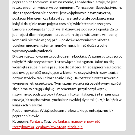
poprzednich tomów miałam wrażenie, że Sabetha nie żyje, że jest
jeszcze jednym więcej wspomnieniem. Tymczasem Sabetha żyje, ma
się nadspodziewanie dobrze i jest wyjątkowo niesympatyczną
postacią. Nie wiem czy taki był zamysł autora, ale po skończeniu
książki dalej nie mam pojęcia co w niej widział ten nieszczęsny
Lamora, i po kiego Łańcuch wziął dziewczę pod swoją opiekę. Za to
jedno jest dla mnie jasne – przestałam się dziwić czemu w niecnej
kompanii nie było więcej pań – po doświadczeniach z Sabethą
opiekun niecnych dżentelmenów musiał mieć dość i trochę
wychowywania panienek.
Drugie rozczarowanie to pochodzenie Locke’a. Aj panie autor, a po co
to było?! Nie przypadło mi to rozwiązanie do gustu. Jakoś na siłę
wciśnięte i zupełnie nie pasujące do całości. I niebezpiecznie, (biorąc
pod uwagę całość) oscylujące w kierunku oczywistych rozwiązań, a
oczywistości w fabule bardzo nie lubię. Jako trzecie rozczarowanie
wymienię retrospektywę. Tym razem wątek retrospektywny rozrósł
się niemal w drugą książkę. I momentami przytłoczył wątek,
nazwijmy go podstawowy. ( A uczynił to tym łatwiej, że ten pierwszy
rozwija jak na pisarstwo Lyncha bez zwykłej dynamiki) . A ja książek w
książkach nie lubie
Podsumowując.: Wciąż polecam ale bez takiego entuzjazmu jak
poprzednie dwie.
Kategorie:
Fantasy
. Tagi:
low fantasy
,
magowie
,
powieść
łotrzykowska
,
Wydawnictwo Mag
,
złodzieje
.