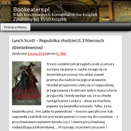
Skip
to
Bookeaters.pl
content
Klub koszmarnych komentatorów książek
Zjedliśmy już 1550 książek
Primary Menu
Lynch Scott – Republika złodziei (t.3 Niecnych
dżentelmenów)
Zjedzone
6 maja 2014
przez
K. Wal
Trzeci i ostatni tom przygód Locek’a Lamory
zaczyna się ponuro. Locke zmaga się ze
śmiertelną trucizną i nie widać nawet
promyczka nadziei na jego uratowanie.
Niezbyt przyjemnie czyta się o rozpaczliwej,
przegrywanej z kretesem walce Jeana o życie
przyjaciela. I kiedy wydaje się, że za chwilę
nastąpi koniec Locke’a – deux ex machina
pojawia się światełko w tunelu. Tylko, że to
światełko jest.. hm, jakby to powiedzieć – mocno specyficzne i tak
naprawdę czytelnik nie jest wcale pewien z czym ma do czynienia – z
przysłowiowym wylotem tunelu czy z równie przysłowiową
nadjeżdżającą lokomotywą…..
Przyznaję, że jestem zarazem i