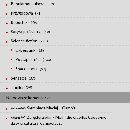
Popularnonaukowa
(38)
Przygodowa
(91)
Reportaż
(106)
Satyra polityczna
(10)
Science fiction
(273)
Cyberpunk
(19)
Postapokalisa
(100)
Space opera
(57)
Sensacja
(37)
Thriller
(29)
Najnowsze komentarze
Siembieda Maciej – Gambit
Adam-W
-
Załęska Zofia – Me(m)diewistyka. Cudownie
Adam-W
-
dziwna sztuka średniowiecza