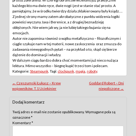
prostu zbieranina. W szeregi obrońców wcielono już praktycznie
każdego kto ma dwie ręce, dwie nogi i jest w stanie stać prosto. A
pamiętajmy, że w środku twierdzy działa zklakierowany były ksiądz….
Z jednej strony mamy zatem akrobatyczne z punktu widzenia logiki
powieści wyczyny Jaxa i Berenice, a z drugiej beznadzieję
oblężonych. Nie wiem jak wy, ja nie lubię takiego bujania się na
emocjach.
Autor nie zapomina również o wątku metafizyczno – filozoficznym i
ciągle szykuje nam w tej materii, nowe zaskoczenia oraz zmusza do
zadawania niewygodnych pytań – na przykład o to, skąd się bierze
dążenie do dominacji i władzy.
W dalszym ciągu bardzo dobra choć momentami już nieco nużąca
lektura. Mimo wszystko – biegnę kupić trzeci tom i polecam.
Kategorie:
Steampunk
. Tagi:
clockpunk
,
magia
,
roboty
.
Post
←
Czeszumski Łukasz – Krew
Goddard Robert – Dni
wojowników. T.1 Uciekinier
niepoliczone
→
navigation
Dodaj komentarz
Twój adres e-mail nie zostanie opublikowany.
Wymagane pola są
oznaczone
*
Komentarz
*