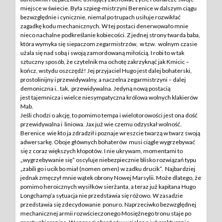
miejsce w świecie. Była szpieg-mistrzyni Berenice w dalszym ciągu
bezwzględnie i cynicznie, niemal po trupach usiłuje rozwikłać
zagadkę kodu mechanicznych. W tej postaci denerwowało mnie
nieco nachalne podkreślanie kobiecości. Z jednej strony twarda baba,
która wymyka się siepaczom zegarmistrzów, w tzw. wolnym czasie
użala się nad sobą i swoją zamordowaną miłością. I robi to w tak
sztuczny sposób, że czytelnik ma ochotę zakrzyknąć jak Kmicic –
kończ, wstydu oszczędź! Jej przyjaciel Hugo jest dalej bohaterski,
prostolinijny i przewidywalny, a naczelna zegarmistrzyni – dalej
demoniczna i.. tak, przewidywalna. Jedyną nową postacią
jest tajemnicza i wielce niesympatyczna królowa wolnych klakierów
Mab.
Jeśli chodzi o akcję, to pomimo tempa i wielotorowości jest ona dość
przewidywalna i liniowa. Jax już wie czemu odzyskał wolność.
Berenice wie kto ja zdradził i poznaje wreszcie twarzą w twarz swoją
adwersarkę. Oboje głównych bohaterów musi ciągle wygrzebywać
się z coraz większych kłopotów. I nie ukrywam, momentami to
„wygrzebywanie się” oscyluje niebezpiecznie blisko rozwiązań typu
„zabili go i ucik bo miał (nomen omen) w zadku drucik”. Najbardziej
jednak zmęczył mnie wątek obrony Nowej Marsylii. Może dlatego, że
pomimo heroicznych wysiłków sierżanta, a teraz już kapitana Hugo
Longchamp’a sytuacja nie przedstawia się różowo. W zasadzie
przedstawia się zdecydowanie ponuro. Naprzeciwko bezwzględnej
mechanicznej armii rozwścieczonego Mosiężnego tronu staje po