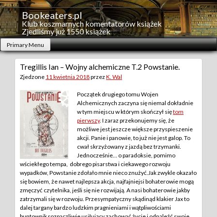
Skip
to
Bookeaters.pl
content
Klub koszmarnych komentatorów książek
Zjedliśmy już 1550 książek
Primary Menu
Tregillis Ian – Wojny alchemiczne T.2 Powstanie.
Zjedzone
11 kwietnia 2018
przez
K. Wal
Początek drugiego tomu Wojen
Alchemicznych zaczyna się niemal dokładnie
w tym miejscu w którym skończył się
tom
pierwszy
. I zaraz przekonujemy się, że
możliwe jest jeszcze większe przyspieszenie
akcji. Panie i panowie, to już nie jest galop. To
cwał skrzyżowany z jazdą bez trzymanki.
Jednocześnie… o paradoksie, pomimo
wściekłego tempa, dobrego pisarstwa i ciekawego rozwoju
wypadków, Powstanie zdołało mnie nieco znużyć.
Jak zwykle okazało
się bowiem, że nawet najlepsza akcja, najfajniejsi bohaterowie mogą
zmęczyć czytelnika, jeśli się nie rozwijają. A nasi bohaterowie jakby
zatrzymali się w rozwoju. Przesympatyczny skądinąd klakier Jax to
dalej targany bardzo ludzkim pragnieniami i wątpliwościami
buntownik rozpaczliwie usiłujący zachować życie i odnaleźć swoje