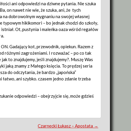
łości ani odpowiedzi na dziwne pytania. Nie szuka
a, on nawet nie wie, że szuka, ani, że tych
ywa na dobrowolnym wygnaniu na swojej własnej
że typowym hikikomori – bo jednak chodzi do szkoły,
 istniał. Ot, pustynia i maleńka oaza wśród regałów
ra.
 ON. Gadający kot, przewodnik, opiekun. Razem z
zed różnymi zagrożeniami. I rozważać – po co tak
 jak to znajdujemy, jeśli znajdujemy?. Muszę Was
tyki jaką znamy z Małego księcia. To prędzej seria
jsza do odczytania, że bardzo „japońska”
ni łatwo, ani szybko. czasem jedno zdanie trzeba
zukanie odpowiedzi – obejrzyjcie się, może gdzieś
Czarnecki Łukasz – Apostata
→