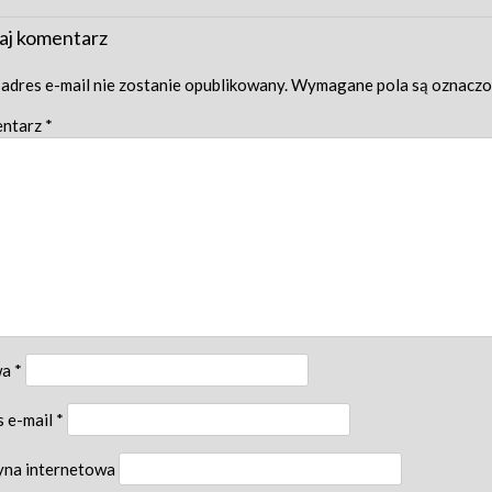
igation
aj komentarz
adres e-mail nie zostanie opublikowany.
Wymagane pola są oznacz
ntarz
*
wa
*
s e-mail
*
yna internetowa