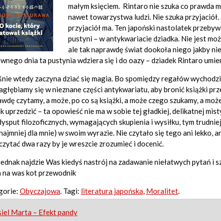
małym księciem.
Rintaro nie szuka co prawda mi
nawet towarzystwa ludzi. Nie szuka przyjaciół. B
przyjaciół ma. Ten japoński nastolatek przeb
pustyni – w antykwariacie dziadka. Nie jest mo
ale tak naprawdę świat dookoła niego jakby nie
wnego dnia ta pustynia wdziera się i do oazy – dziadek Rintaro umie
śnie wtedy zaczyna dziać się magia. Bo spomiędzy regałów wychodzi
agłębiamy się w nieznane części antykwariatu, aby bronić książki pr
wdę czytamy, a może, po co są książki, a może czego szukamy, a może
k uprzedzić – ta opowieść nie ma w sobie tej gładkiej, delikatnej mis
dysput filozoficznych, wymagających skupienia i wysiłku, tym trudnie
najmniej dla mnie) w swoim wyrazie. Nie czytało się tego ani lekko, a
czytać dwa razy by je wreszcie zrozumieć i docenić.
 jednak najdzie Was kiedyś nastrój na zadawanie niełatwych pytań i s
 na was kot przewodnik
gorie:
Obyczajowa
. Tagi:
literatura japońska
,
Moralitet
.
st
iel Marta – Efekt pandy