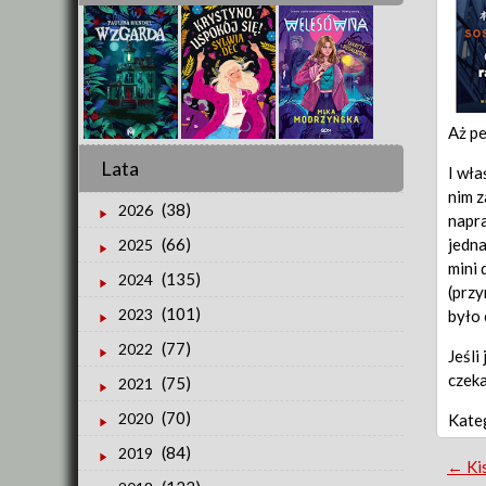
Aż pe
Lata
I wła
nim z
(38)
2026
napra
jedna
(66)
2025
mini 
(135)
2024
(przy
(101)
2023
było 
(77)
2022
Jeśli
czeka
(75)
2021
(70)
2020
Kate
(84)
2019
Po
←
Kis