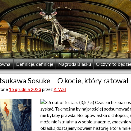
łówna
Definicje, definicje
Nagroda Blasku
O czym to będzi
sukawa Sosuke – O kocie, który ratował 
zone
15 grudnia 2023
przez
K. Wal
(3,5 / 5) Czasem trzeba coś
zyskać. Tak można by najprościej podsumować 
nie byłaby prawda. Bo opowiastka o chłopcu, jeg
może nie istniał ma w sobie znacznie, znacznie
okładką dostajemy bowiem historię, która mnie 