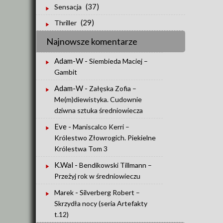
(37)
Sensacja
(29)
Thriller
Najnowsze komentarze
Adam-W
-
Siembieda Maciej –
Gambit
Adam-W
-
Załęska Zofia –
Me(m)diewistyka. Cudownie
dziwna sztuka średniowiecza
Eve
-
Maniscalco Kerri –
Królestwo Złowrogich. Piekielne
Królestwa Tom 3
K.Wal
-
Bendikowski Tillmann –
Przeżyj rok w średniowieczu
-
Marek
Silverberg Robert –
Skrzydła nocy (seria Artefakty
t.12)