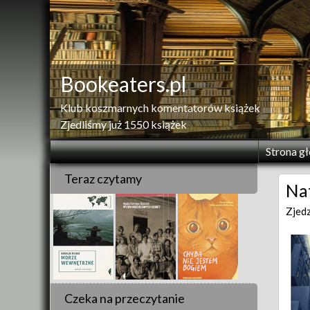
Skip
to
content
Bookeaters.pl
Klub koszmarnych komentatorów książek
Zjedliśmy już 1550 książek
Strona g
Teraz czytamy
Nat
Zjed
Czeka na przeczytanie