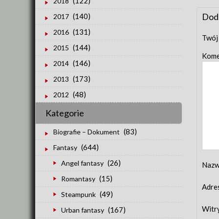
(122)
2018
nav
Dod
(140)
2017
(131)
2016
Twój 
(144)
2015
Kome
(146)
2014
(173)
2013
(48)
2012
Kategorie
(83)
Biografie – Dokument
(644)
Fantasy
(26)
Angel fantasy
Naz
(15)
Romantasy
Adre
(49)
Steampunk
Witr
(167)
Urban fantasy