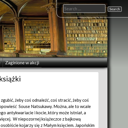
Search
for:
e
Zaginione w akcji
książki
 zgubić, żeby coś odnaleźć, coś stracić, żeby coś
opowieść Souse Natsukawy. Można, ale to wcale
o antykwariacie i kocie, który może istniał, a
 więcej. W niepozornej książeczce z bajkową
osobiście kojarzy się z Małym księciem. Japońskim