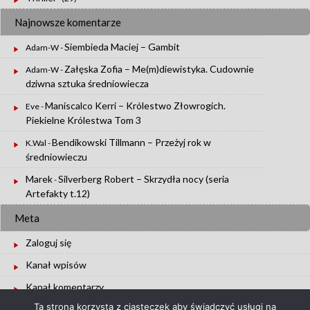
Najnowsze komentarze
Siembieda Maciej – Gambit
Adam-W
-
Załęska Zofia – Me(m)diewistyka. Cudownie
Adam-W
-
dziwna sztuka średniowiecza
Maniscalco Kerri – Królestwo Złowrogich.
Eve
-
Piekielne Królestwa Tom 3
Bendikowski Tillmann – Przeżyj rok w
K.Wal
-
średniowieczu
Marek
Silverberg Robert – Skrzydła nocy (seria
-
Artefakty t.12)
Meta
Zaloguj się
Kanał wpisów
Kanał komentarzy
Ta strona korzysta z ciasteczek aby świadczyć usługi na
WordPress.org