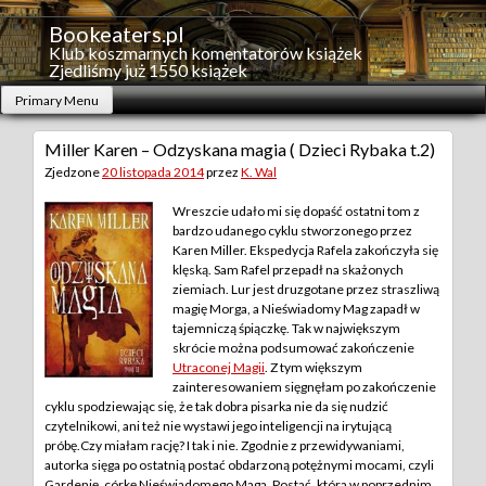
Skip
to
Bookeaters.pl
content
Klub koszmarnych komentatorów książek
Zjedliśmy już 1550 książek
Primary Menu
Miller Karen – Odzyskana magia ( Dzieci Rybaka t.2)
Zjedzone
20 listopada 2014
przez
K. Wal
Wreszcie udało mi się dopaść ostatni tom z
bardzo udanego cyklu stworzonego przez
Karen Miller. Ekspedycja Rafela zakończyła się
klęską. Sam Rafel przepadł na skażonych
ziemiach. Lur jest druzgotane przez straszliwą
magię Morga, a Nieświadomy Mag zapadł w
tajemniczą śpiączkę. Tak w największym
skrócie można podsumować zakończenie
Utraconej Magii
. Z tym większym
zainteresowaniem sięgnęłam po zakończenie
cyklu spodziewając się, że tak dobra pisarka nie da się nudzić
czytelnikowi, ani też nie wystawi jego inteligencji na irytującą
próbę.
Czy miałam rację? I tak i nie. Zgodnie z przewidywaniami,
autorka sięga po ostatnią postać obdarzoną potężnymi mocami, czyli
Gardenię, córkę Nieświadomego Maga. Postać, która w poprzednim