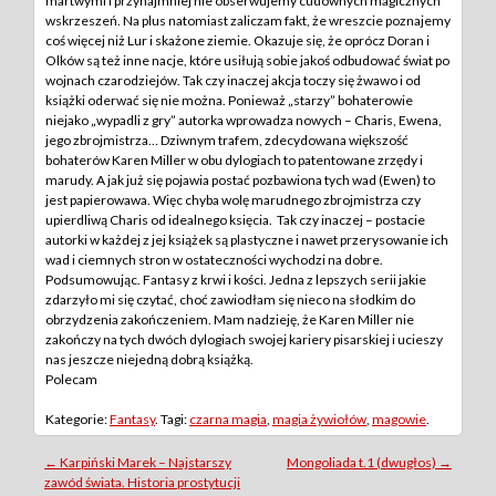
martwymi i przynajmniej nie obserwujemy cudownych magicznych
wskrzeszeń. Na plus natomiast zaliczam fakt, że wreszcie poznajemy
coś więcej niż Lur i skażone ziemie. Okazuje się, że oprócz Doran i
Olków są też inne nacje, które usiłują sobie jakoś odbudować świat po
wojnach czarodziejów. Tak czy inaczej akcja toczy się żwawo i od
książki oderwać się nie można. Ponieważ „starzy” bohaterowie
niejako „wypadli z gry” autorka wprowadza nowych – Charis, Ewena,
jego zbrojmistrza… Dziwnym trafem, zdecydowana większość
bohaterów Karen Miller w obu dylogiach to patentowane zrzędy i
marudy. A jak już się pojawia postać pozbawiona tych wad (Ewen) to
jest papierowawa. Więc chyba wolę marudnego zbrojmistrza czy
upierdliwą Charis od idealnego księcia. Tak czy inaczej – postacie
autorki w każdej z jej książek są plastyczne i nawet przerysowanie ich
wad i ciemnych stron w ostateczności wychodzi na dobre.
Podsumowując. Fantasy z krwi i kości. Jedna z lepszych serii jakie
zdarzyło mi się czytać, choć zawiodłam się nieco na słodkim do
obrzydzenia zakończeniem. Mam nadzieję, że Karen Miller nie
zakończy na tych dwóch dylogiach swojej kariery pisarskiej i ucieszy
nas jeszcze niejedną dobrą książką.
Polecam
Kategorie:
Fantasy
. Tagi:
czarna magia
,
magia żywiołów
,
magowie
.
Post
←
Karpiński Marek – Najstarszy
Mongoliada t.1 (dwugłos)
→
zawód świata. Historia prostytucji
navigation