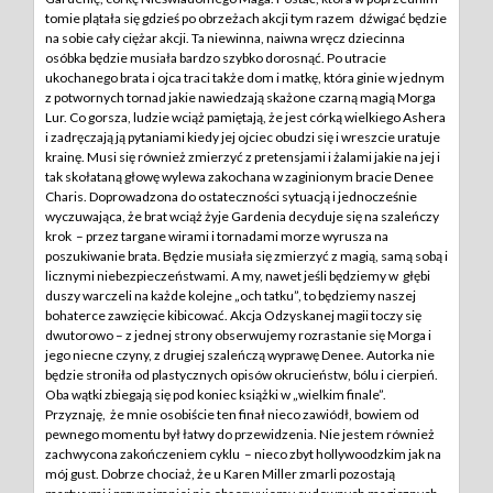
tomie plątała się gdzieś po obrzeżach akcji tym razem dźwigać będzie
na sobie cały ciężar akcji. Ta niewinna, naiwna wręcz dziecinna
osóbka będzie musiała bardzo szybko dorosnąć. Po utracie
ukochanego brata i ojca traci także dom i matkę, która ginie w jednym
z potwornych tornad jakie nawiedzają skażone czarną magią Morga
Lur. Co gorsza, ludzie wciąż pamiętają, że jest córką wielkiego Ashera
i zadręczają ją pytaniami kiedy jej ojciec obudzi się i wreszcie uratuje
krainę. Musi się również zmierzyć z pretensjami i żalami jakie na jej i
tak skołataną głowę wylewa zakochana w zaginionym bracie Denee
Charis. Doprowadzona do ostateczności sytuacją i jednocześnie
wyczuwająca, że brat wciąż żyje Gardenia decyduje się na szaleńczy
krok – przez targane wirami i tornadami morze wyrusza na
poszukiwanie brata. Będzie musiała się zmierzyć z magią, samą sobą i
licznymi niebezpieczeństwami. A my, nawet jeśli będziemy w głębi
duszy warczeli na każde kolejne „och tatku”, to będziemy naszej
bohaterce zawzięcie kibicować. Akcja Odzyskanej magii toczy się
dwutorowo – z jednej strony obserwujemy rozrastanie się Morga i
jego niecne czyny, z drugiej szaleńczą wyprawę Denee. Autorka nie
będzie stroniła od plastycznych opisów okrucieństw, bólu i cierpień.
Oba wątki zbiegają się pod koniec książki w „wielkim finale”.
Przyznaję, że mnie osobiście ten finał nieco zawiódł, bowiem od
pewnego momentu był łatwy do przewidzenia. Nie jestem również
zachwycona zakończeniem cyklu – nieco zbyt hollywoodzkim jak na
mój gust. Dobrze chociaż, że u Karen Miller zmarli pozostają